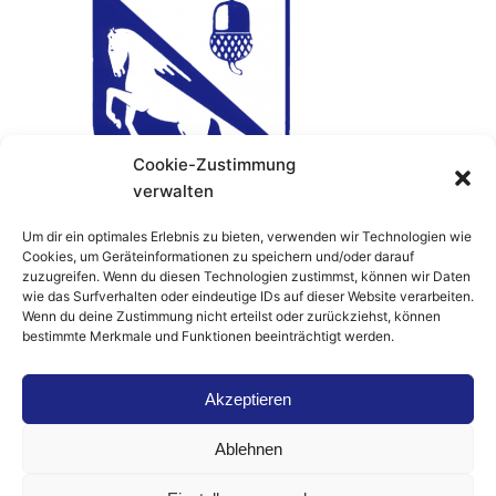
Cookie-Zustimmung
verwalten
Um dir ein optimales Erlebnis zu bieten, verwenden wir Technologien wie
Cookies, um Geräteinformationen zu speichern und/oder darauf
Schwimmverein 1.FC Quadrath-Ichendorf
zuzugreifen. Wenn du diesen Technologien zustimmst, können wir Daten
1913/21 e.V.
wie das Surfverhalten oder eindeutige IDs auf dieser Website verarbeiten.
Wenn du deine Zustimmung nicht erteilst oder zurückziehst, können
Albert-Schweitzer Straße 16
bestimmte Merkmale und Funktionen beeinträchtigt werden.
D-50127 Bergheim
Telefon:
+49 (0) 22 71 95 14 5
Akzeptieren
Telefax: +49 (0) 22 71 98 15 80
E-Mail:
info@schwimmen-quadrath.de
Ablehnen